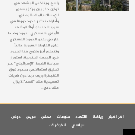
راسخ
. و
يتلخص المشهد في
توازن حذر بين مركز يسعى
للإمساك بالملف الوطني،
وأطراف تختبر حدود دورها في
سوريا الجديدة
. أولاً: المشهد
الأمني والعسكري.. جمود وضبط
خارجي
يخيم الجمود العسكري
على الخارطة السورية حالياً
.
وتتجلى أبرز ملامح هذا الجمود
في:
الجبهة الجنوبية:
استمرار
سياسة الضبط "الإسرائيلي" عبر
تحليق استطلاعي محدود فوق
القنيطرة وريف درعا دون ضربات
تصعيدية
ملف "قسد":
لا يزال
ملف دمج
…
اخر اخبار
رياضة
اقتصاد
منوعات
محلي
عربي
دولي
سياسي
انفوغراف