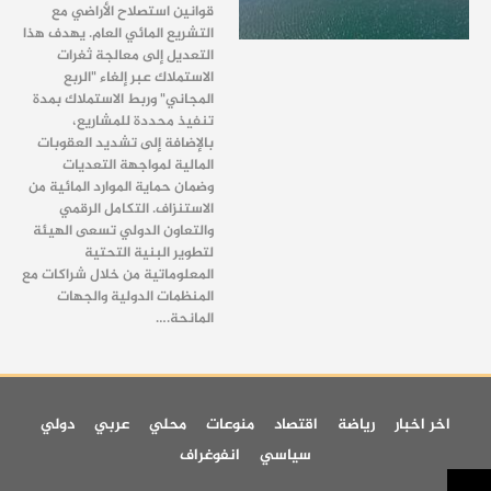
قوانين استصلاح الأراضي مع
التشريع المائي العام. يهدف هذا
التعديل إلى معالجة ثغرات
الاستملاك عبر إلغاء "الربع
المجاني" وربط الاستملاك بمدة
تنفيذ محددة للمشاريع،
بالإضافة إلى تشديد العقوبات
المالية لمواجهة التعديات
وضمان حماية الموارد المائية من
الاستنزاف. التكامل الرقمي
والتعاون الدولي تسعى الهيئة
لتطوير البنية التحتية
المعلوماتية من خلال شراكات مع
المنظمات الدولية والجهات
المانحة.…
اخر اخبار
رياضة
اقتصاد
منوعات
محلي
عربي
دولي
سياسي
انفوغراف