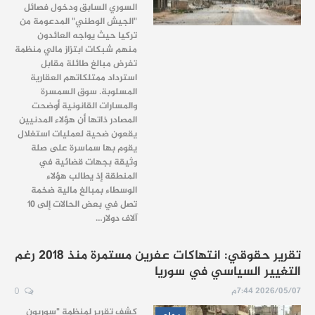
السوري السابق ودخول فصائل
"الجيش الوطني" المدعومة من
تركيا حيث يواجه العائدون
منهم شبكات ابتزاز مالي منظمة
تفرض مبالغ طائلة مقابل
استرداد ممتلكاتهم العقارية
المسلوبة. سوق السمسرة
والمسارات القانونية أوضحت
المصادر ذاتها أن هؤلاء المدنيين
يقعون ضحية لعمليات استغلال
يقوم بها سماسرة على صلة
وثيقة بجهات قضائية في
المنطقة إذ يطالب هؤلاء
الوسطاء بمبالغ مالية ضخمة
تصل في بعض الحالات إلى 10
آلاف دولار…
تقرير حقوقي: انتهاكات عفرين مستمرة منذ 2018 رغم
التغيير السياسي في سوريا
2026/05/07 7:44م
0
كشف تقرير لمنظمة "سوريون