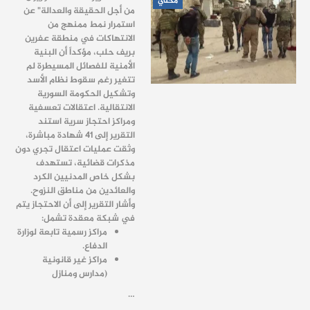
محلي
من أجل الحقيقة والعدالة" عن
استمرار نمط ممنهج من
الانتهاكات في منطقة عفرين
بريف حلب، مؤكداً أن البنية
الأمنية للفصائل المسيطرة لم
تتغير رغم سقوط نظام الأسد
وتشكيل الحكومة السورية
الانتقالية. اعتقالات تعسفية
ومراكز احتجاز سرية استند
التقرير إلى 41 شهادة مباشرة،
وثقت عمليات اعتقال تجري دون
مذكرات قضائية، تستهدف
بشكل خاص المدنيين الكرد
والعائدين من مناطق النزوح.
وأشار التقرير إلى أن الاحتجاز يتم
في شبكة معقدة تشمل:
مراكز رسمية تابعة لوزارة
الدفاع.
مراكز غير قانونية
(مدارس ومنازل
…