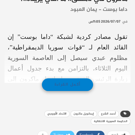
داما بوست - يمان العبود
في
2026/07/07 11:05ص
تقول مصادر كردية لشبكة “داما بوست” إن
القائد العام لـ “قوات سوريا الديمقراطية”،
مظلوم عبدي سيصل إلى العاصمة السورية
اليوم الثلاثاء، بالتزامن مع بدء جدول أعمال
زيارة الرئيس الفرنسي إيمانويل ماكرون إلى
أكمل القراءة
دمشق والتي وصلها مساء الاثنين، مشيرة إلى
أن ماكرون بصدد عقد اجتماع ثلاثي مع كل من
رئيس المرحلة الانتقالية أحمد الشرع، وعبدي،
أحمد الشرع
إيمانويل ماكرون
الاتحاد الأوروبي
مما يشير إلى احتمالية التحول في مسار العلاقة
الحكومة السورية الانتقالية
بين دمشق وقسد في المرحلة القادمة لترسيخ