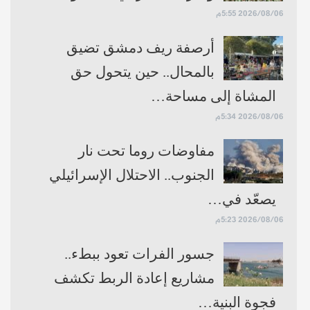
2026/08/06 5:55م
أرصفة ريف دمشق تضيق
بالمحال.. حين يتحول حق
المشاة إلى مساحة…
2026/08/06 5:34م
مفاوضات روما تحت نار
الجنوب.. الاحتلال الإسرائيلي
يصعّد في…
2026/08/06 5:23م
جسور الفرات تعود ببطء..
مشاريع إعادة الربط تكشف
فجوة البنية…