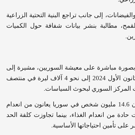
فيضانات، إلى جانب تراجع البنية التحتية الزراعية
مح، مطالبة بنشر بيانات شفافة حول الكميات
ين.
 بصورة مباشرة على معيشة السوريين، مشيرة إلى
أن سعر كيلوغرام الخبز ارتفع من 267 ليرة قبل كانون الأول 2024 إلى نحو 4 آلاف ليرة في منتصف
كما استند التقرير إلى تقديرات أممية تشير إلى أن 14.6 مليون شخص في سوريا يعانون من انعدام
يواجهون مستويات حادة من انعدام الغذاء، بينما تجاوزت كلفة الحد
 على تأمين احتياجاتها الأساسية.