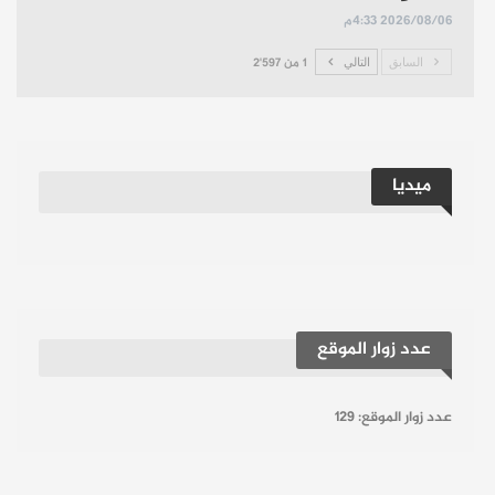
2026/08/06 4:33م
السابق
التالي
1 من 2٬597
ميديا
عدد زوار الموقع
عدد زوار الموقع:
129