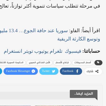
في مرحلة تتطلب سياسات تنموية أكثر توازناً، تعالج 
اقرأ أيضاً:
الفاو:
سوريا ع
وتوسع الكارثة الريفية
حساباتنا:
فيسبوك
تلغرام
يوتيوب
تويتر
انستغرام
أسعار المحروقات
ارتفاع الأسعار
الأمن الغذائي السوري
الحكومة السورية الانتقا
Facebook Messenger
Twitter
Facebook
شارك
المزيد ايضا..