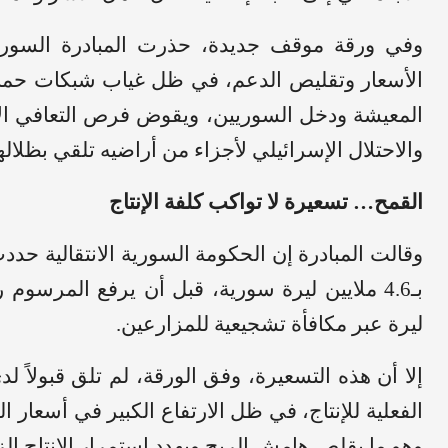
وفي ورقة موقف جديدة، حذرت المبادرة السوري
الأسعار وتقليص الدعم، في ظل غياب شبكات حماية 
المعيشة ودخل السوريين، ويقوض فرص التعافي الاقت
والاحتلال الإسرائيلي لأجزاء من أراضيه تلقي بظلا
القمح… تسعيرة لا تواكب كلفة الإنتاج
وقالت المبادرة إن الحكومة السورية الانتقالية ح
ليرة عبر مكافأة تشجيعية للمزارعين.
إلا أن هذه التسعيرة، وفق الورقة، لم تلق قبولاً ل
الفعلية للإنتاج، في ظل الارتفاع الكبير في أسعار 
وهو ما يقلص هامش الربح ويهدد استمرار الإنتاج ال